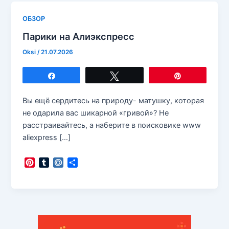
ОБЗОР
Парики на Алиэкспресс
Oksi
/
21.07.2026
Поделиться
Твитнуть
Закрепить
Вы ещё сердитесь на природу- матушку, которая
не одарила вас шикарной «гривой»? Не
расстраивайтесь, а наберите в поисковике www
aliexpress […]
P
T
M
О
i
u
a
т
n
m
i
п
t
b
l
р
e
l
.
а
r
r
R
в
e
u
и