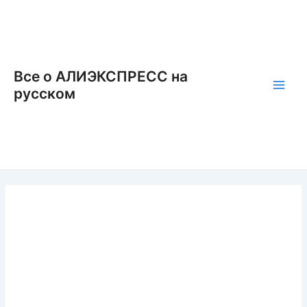
Перейти
к
содержимому
Все о АЛИЭКСПРЕСС на
русском
Main
Men