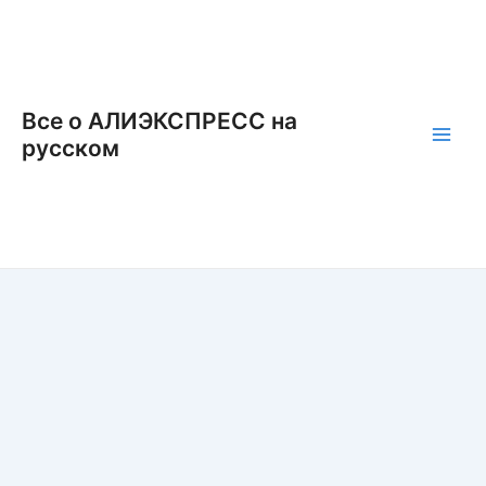
Перейти
к
содержимому
Все о АЛИЭКСПРЕСС на
русском
Main
Men