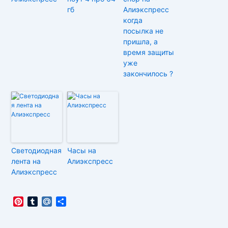
гб
Алиэкспресс
когда
посылка не
пришла, а
время защиты
уже
закончилось ?
Светодиодная
Часы на
лента на
Алиэкспресс
Алиэкспресс
P
T
M
О
i
u
a
т
n
m
i
п