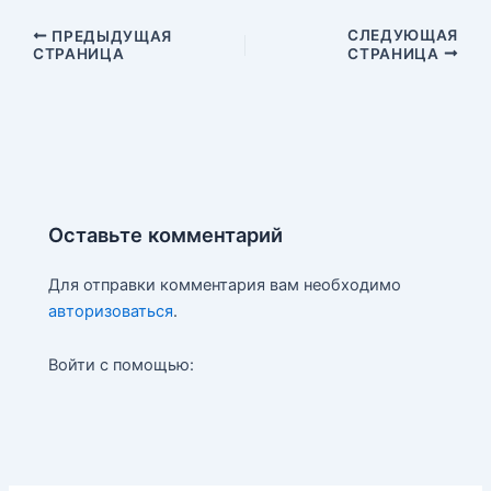
t
b
l
р
e
l
.
а
Навигация
СЛЕДУЮЩАЯ
ПРЕДЫДУЩАЯ
r
r
R
в
СТРАНИЦА
СТРАНИЦА
по
e
u
и
записям
s
т
t
ь
Оставьте комментарий
Для отправки комментария вам необходимо
авторизоваться
.
Войти с помощью: