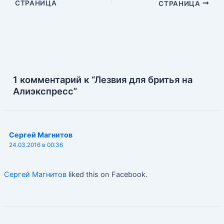
r
r
R
в
СТРАНИЦА
СТРАНИЦА
по
e
u
и
записям
s
т
t
ь
1 комментарий к “Лезвия для бритья на
Алиэкспресс”
Сергей Магнитов
24.03.2016 в 00:36
Сергей Магнитов
liked this on Facebook.