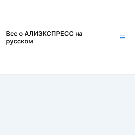
Перейти
к
содержимому
Все о АЛИЭКСПРЕСС на
русском
Main
Men