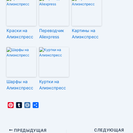
Краски на
Переводчик
Картины на
Алиэкспресс
Aliexpress
Алиэкспресс
Шарфы на
Куртки на
Алиэкспресс
Алиэкспресс
P
T
M
О
i
u
a
т
n
m
i
п
t
b
l
р
e
l
.
а
Навигация
СЛЕДУЮЩАЯ
ПРЕДЫДУЩАЯ