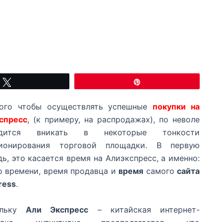
Твитнуть
Закрепить
ого чтобы осуществлять успешные
покупки на
спресс
, (к примеру, на распродажах), по неволе
одится вникать в некоторые тонкости
ионирования торговой площадки. В первую
ь, это касается время на Алиэкспресс, а именно:
о времени, время продавца и
время
самого
сайта
ress
.
ольку
Али Экспресс
– китайская интернет-