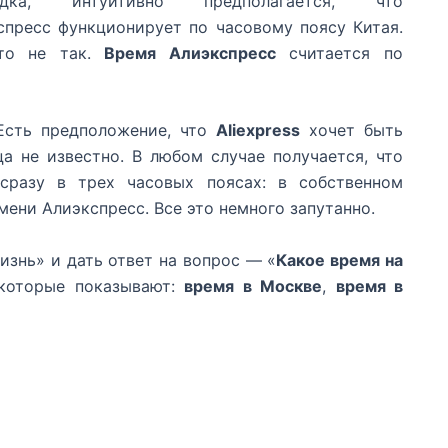
адка, интуитивно предполагается, что
спресс функционирует по часовому поясу Китая.
это не так.
Время Алиэкспресс
считается по
Есть предположение, что
Aliexpress
хочет быть
ца не известно. В любом случае получается, что
сразу в трех часовых поясах: в собственном
мени Алиэкспресс. Все это немного запутанно.
знь» и дать ответ на вопрос — «
Какое время на
 которые показывают:
время в Москве
,
время в