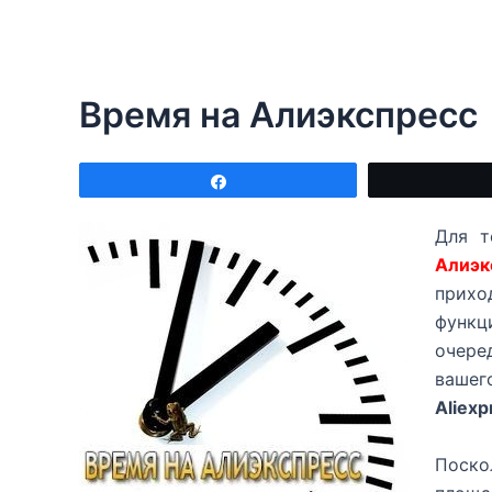
Время на Алиэкспресс
Поделиться
Для т
Алиэк
прих
функц
очеред
вашег
Aliexp
Поск