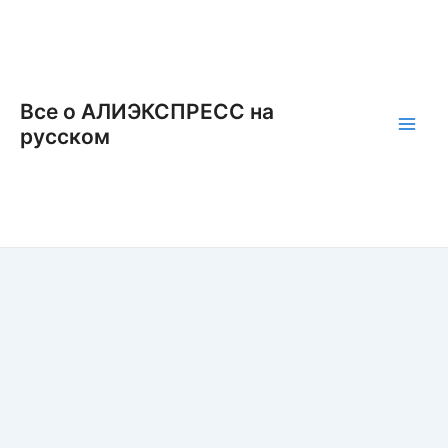
Перейти
к
содержимому
Все о АЛИЭКСПРЕСС на
русском
Main
Men