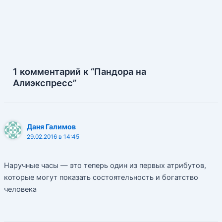
по
e
u
и
записям
s
т
t
ь
1 комментарий к “Пандора на
Алиэкспресс”
Даня Галимов
29.02.2016 в 14:45
Наручные часы — это теперь один из первых атрибутов,
которые могут показать состоятельность и богатство
человека