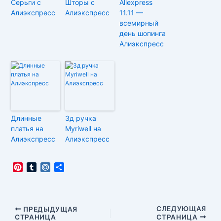
Cерьги с
Шторы с
Aliexpress
Алиэкспресс
Алиэкспресс
11.11 —
всемирный
день шопинга
Алиэкспресс
Длинные
3д ручка
платья на
Myriwell на
Алиэкспресс
Алиэкспресс
P
T
M
О
i
u
a
т
n
m
i
п
t
b
l
р
e
l
.
а
Навигация
СЛЕДУЮЩАЯ
ПРЕДЫДУЩАЯ
r
r
R
в
СТРАНИЦА
СТРАНИЦА