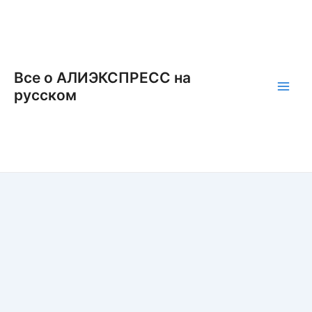
Перейти
к
содержимому
Все о АЛИЭКСПРЕСС на
русском
Main
Men