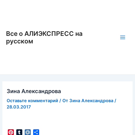
Перейти
к
содержимому
Все о АЛИЭКСПРЕСС на
русском
Main
Men
Зина Александрова
Оставьте комментарий
/ От
Зина Александрова
/
28.03.2017
P
T
M
О