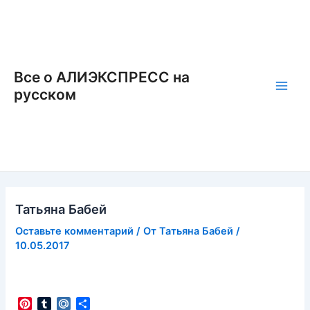
Перейти
к
содержимому
Все о АЛИЭКСПРЕСС на
русском
Main
Men
Татьяна Бабей
Оставьте комментарий
/ От
Татьяна Бабей
/
10.05.2017
P
T
M
О