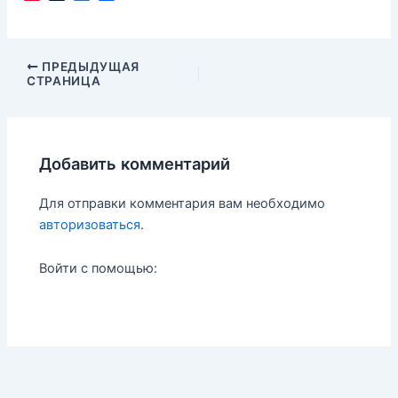
i
u
a
т
n
m
i
п
t
b
l
р
e
l
.
а
Навигация
ПРЕДЫДУЩАЯ
r
r
R
в
СТРАНИЦА
по
e
u
и
записям
s
т
t
ь
Добавить комментарий
Для отправки комментария вам необходимо
авторизоваться
.
Войти с помощью: