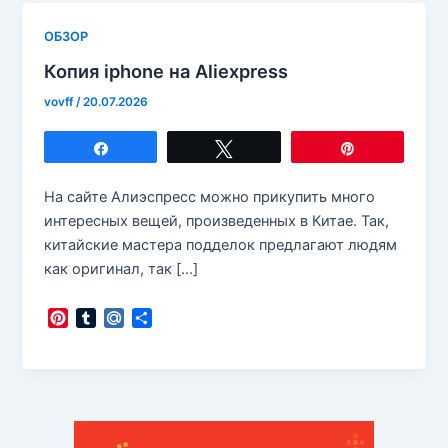
ОБЗОР
Копия iphone на Aliexpress
vovff
/
20.07.2026
Поделиться
Твитнуть
Закрепить
На сайте Алиэспресс можно прикупить много
интересных вещей, произведенных в Китае. Так,
китайские мастера подделок предлагают людям
как оригинал, так […]
P
T
M
О
i
u
a
т
n
m
i
п
t
b
l
р
e
l
.
а
r
r
R
в
e
u
и