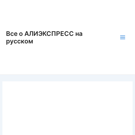
Перейти
к
содержимому
Все о АЛИЭКСПРЕСС на
русском
Main
Men