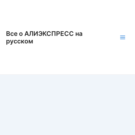
Перейти
к
содержимому
Все о АЛИЭКСПРЕСС на
русском
Main
Men