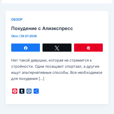
ОБЗОР
Похудение с Алиэкспресс
Oksi
/
29.07.2026
Поделиться
Твитнуть
Закрепить
Нет такой девушки, которая не стремится к
стройности. Одни посещают спортзал, а другие
ищут альтернативные способы. Все необходимое
для похудения […]
P
T
M
О
i
u
a
т
n
m
i
п
t
b
l
р
e
l
.
а