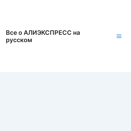
Перейти
к
содержимому
Все о АЛИЭКСПРЕСС на
русском
Main
Men