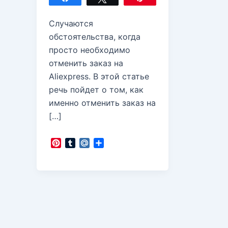
Случаются
обстоятельства, когда
просто необходимо
отменить заказ на
Aliexpress. В этой статье
речь пойдет о том, как
именно отменить заказ на
[…]
P
T
M
О
i
u
a
т
n
m
i
п
t
b
l
р
e
l
.
а
r
r
R
в
e
u
и
s
т
t
ь