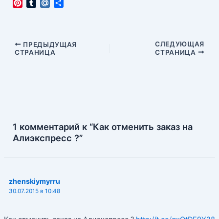
P
T
M
О
i
u
a
т
n
m
i
п
t
b
l
р
e
l
.
а
Навигация
СЛЕДУЮЩАЯ
ПРЕДЫДУЩАЯ
r
r
R
в
СТРАНИЦА
СТРАНИЦА
по
e
u
и
записям
s
т
t
ь
1 комментарий к “Как отменить заказ на
Алиэкспресс ?”
zhenskiymyrru
30.07.2015 в 10:48