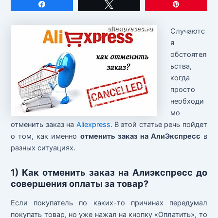
Поделиться
Твитнуть
Закрепит
Случаютс
я
обстоятел
ьства,
когда
просто
необходи
мо
отменить заказ на
Aliexpress
. В этой статье речь пойдет
о том, как именно
отменить заказ на АлиЭкспресс
в
разных ситуациях.
1) Как отменить заказ на Алиэкспресс до
совершения оплаты за товар?
Если покупатель по каких-то причинах передумал
покупать товар, но уже нажал на кнопку «Оплатить», то