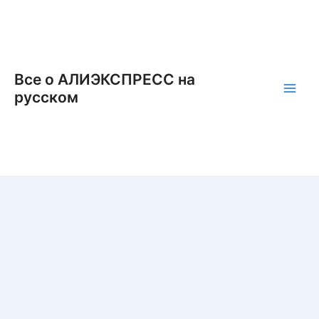
Перейти
к
содержимому
Все о АЛИЭКСПРЕСС на
русском
Main
Men