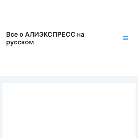
Перейти
к
содержимому
Все о АЛИЭКСПРЕСС на
русском
Main
Men