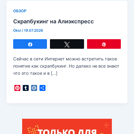
ОБЗОР
Скрапбукинг на Алиэкспресс
Oksi
/
19.07.2026
Поделиться
Твитнуть
Закрепить
Сейчас в сети Интернет можно встретить такое
понятие как скрапбукинг. Но далеко не все знают
что это такое и в […]
P
T
M
О
i
u
a
т
n
m
i
п
t
b
l
р
e
l
.
а
r
r
R
в
e
u
и
s
т