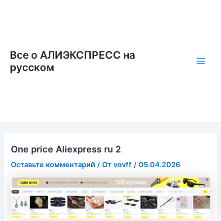
Перейти
к
содержимому
Все о АЛИЭКСПРЕСС на
русском
Main
Men
One price Aliexpress ru 2
Оставьте комментарий
/ От
vovff
/
05.04.2026