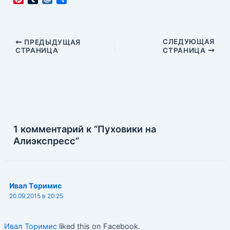
i
u
a
т
n
m
i
п
t
b
l
р
e
l
.
а
Навигация
СЛЕДУЮЩАЯ
ПРЕДЫДУЩАЯ
r
r
R
в
СТРАНИЦА
СТРАНИЦА
по
e
u
и
записям
s
т
t
ь
1 комментарий к “Пуховики на
Алиэкспресс”
Ивал Торимис
20.09.2015 в 20:25
Ивал Торимис
liked this on Facebook.