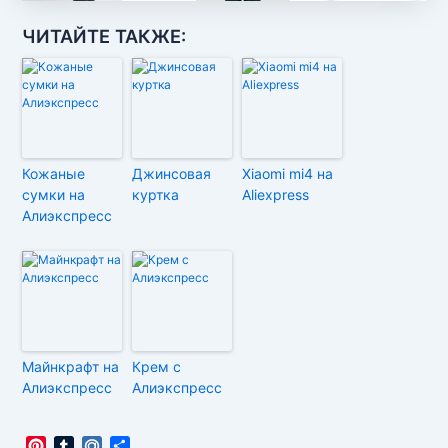
ЧИТАЙТЕ ТАКЖЕ:
Кожаные
Джинсовая
Xiaomi mi4 на
сумки на
куртка
Aliexpress
Алиэкспресс
Майнкрафт на
Крем с
Алиэкспресс
Алиэкспресс
P
T
M
О