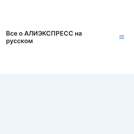
Перейти
к
содержимому
Все о АЛИЭКСПРЕСС на
русском
Main
Men