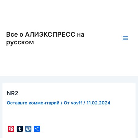
Перейти
к
содержимому
Все о АЛИЭКСПРЕСС на
русском
Main
Men
NR2
Оставьте комментарий
/ От
vovff
/
11.02.2024
P
T
M
О
i
u
a
т