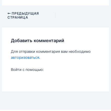
n
m
i
п
t
b
l
р
e
l
.
а
Навигация
ПРЕДЫДУЩАЯ
r
r
R
в
СТРАНИЦА
по
e
u
и
записям
s
т
t
ь
Добавить комментарий
Для отправки комментария вам необходимо
авторизоваться
.
Войти с помощью: