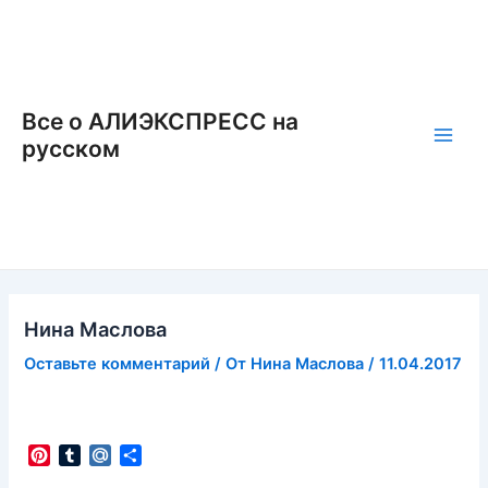
Перейти
к
содержимому
Все о АЛИЭКСПРЕСС на
русском
Main
Men
Нина Маслова
Оставьте комментарий
/ От
Нина Маслова
/
11.04.2017
P
T
M
О
i
u
a
т