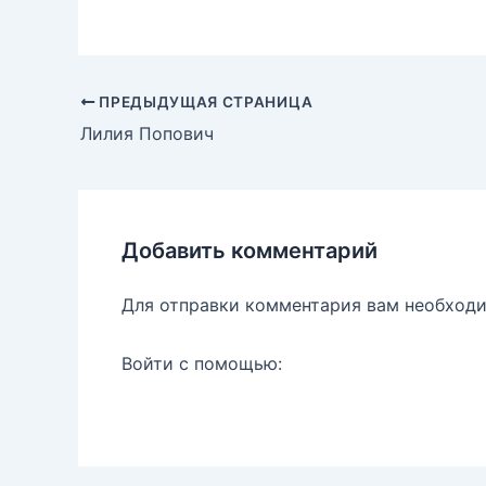
i
u
a
т
n
m
i
п
t
b
l
р
e
l
.
а
r
r
R
в
Навигация
ПРЕДЫДУЩАЯ СТРАНИЦА
e
u
и
по
s
т
Лилия Попович
t
ь
записям
Добавить комментарий
Для отправки комментария вам необход
Войти с помощью: