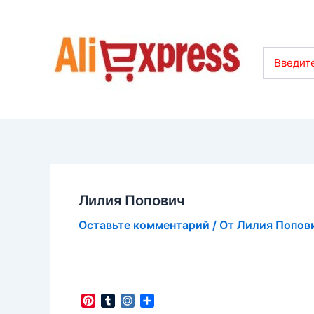
Введите
Лилия Попович
Оставьте комментарий
/ От
Лилия Попов
P
T
M
О