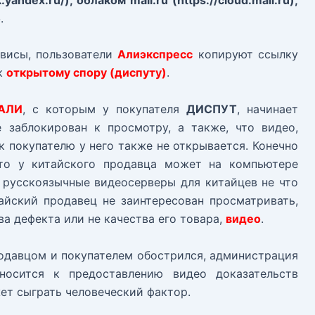
б
.
висы, пользователи
Алиэкспресс
копируют ссылку
 к
открытому спору (диспуту)
.
АЛИ
, с которым у покупателя
ДИСПУТ
, начинает
 заблокирован к просмотру, а также, что видео,
к покупателю у него также не открывается. Конечно
что у китайского продавца может на компьютере
 русскоязычные видеосерверы для китайцев не что
тайский продавец не заинтересован просматривать,
ва дефекта или не качества его товара,
видео
.
родавцом и покупателем обострился, администрация
осится к предоставлению видео доказательств
ет сыграть человеческий фактор.