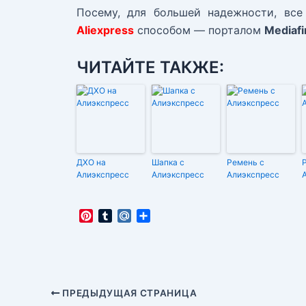
Посему, для большей надежности, вс
Aliexpress
способом — порталом
Mediafi
ЧИТАЙТЕ ТАКЖЕ:
ДХО на
Шапка с
Ремень с
Алиэкспресс
Алиэкспресс
Алиэкспресс
P
T
M
О
i
u
a
т
n
m
i
п
t
b
l
р
e
l
.
а
r
r
R
в
Навигация
ПРЕДЫДУЩАЯ СТРАНИЦА
e
u
и