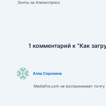
по
s
т
Зонты на Алиэкспресс
t
ь
записям
1 комментарий к “Как загр
Алла Сорокина
Mediafire.com не воспринимает почту