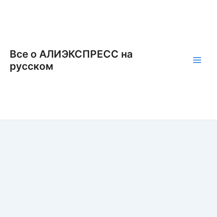
Перейти
к
содержимому
Все о АЛИЭКСПРЕСС на
русском
Main
Men