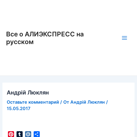
Перейти
к
содержимому
Все о АЛИЭКСПРЕСС на
русском
Main
Men
Андрій Люклян
Оставьте комментарий
/ От
Андрій Люклян
/
15.05.2017
P
T
M
О