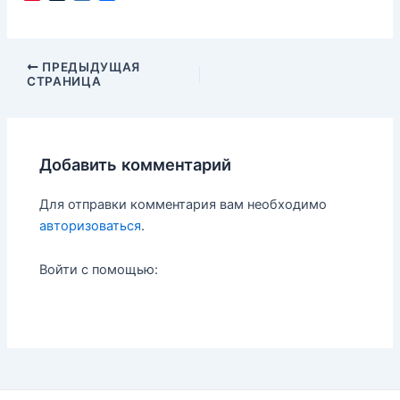
i
u
a
т
n
m
i
п
t
b
l
р
e
l
.
а
Навигация
ПРЕДЫДУЩАЯ
r
r
R
в
СТРАНИЦА
по
e
u
и
записям
s
т
t
ь
Добавить комментарий
Для отправки комментария вам необходимо
авторизоваться
.
Войти с помощью: