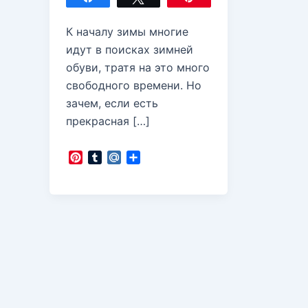
К началу зимы многие
идут в поисках зимней
обуви, тратя на это много
свободного времени. Но
зачем, если есть
прекрасная […]
P
T
M
О
i
u
a
т
n
m
i
п
t
b
l
р
e
l
.
а
r
r
R
в
e
u
и
s
т
t
ь