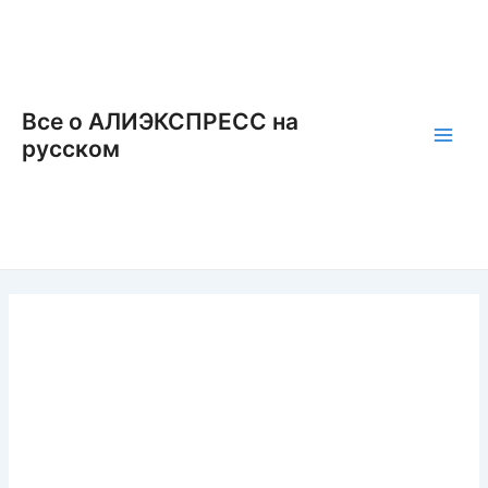
Перейти
к
содержимому
Все о АЛИЭКСПРЕСС на
русском
Main
Men