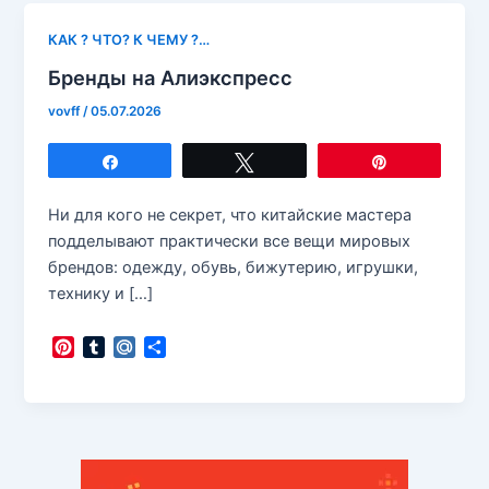
КАК ? ЧТО? К ЧЕМУ ?…
Бренды на Алиэкспресс
vovff
/
05.07.2026
Поделиться
Твитнуть
Закрепить
Ни для кого не секрет, что китайские мастера
подделывают практически все вещи мировых
брендов: одежду, обувь, бижутерию, игрушки,
технику и […]
P
T
M
О
i
u
a
т
n
m
i
п
t
b
l
р
e
l
.
а
r
r
R
в
e
u
и