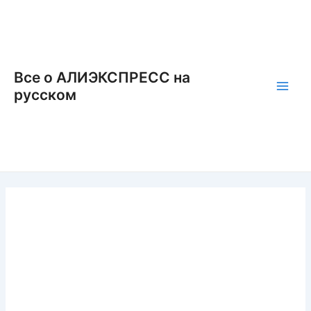
Перейти
к
содержимому
Все о АЛИЭКСПРЕСС на
русском
Main
Men