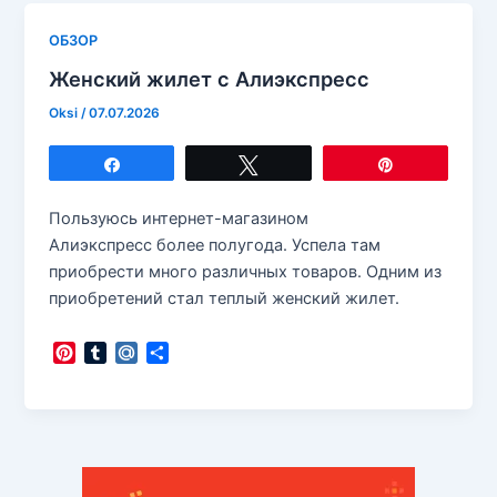
ОБЗОР
Женский жилет c Алиэкспресс
Oksi
/
07.07.2026
Поделиться
Твитнуть
Закрепить
Пользуюсь интернет-магазином
Алиэкспресс более полугода. Успела там
приобрести много различных товаров. Одним из
приобретений стал теплый женский жилет.
P
T
M
О
i
u
a
т
n
m
i
п
t
b
l
р
e
l
.
а
r
r
R
в
e
u
и