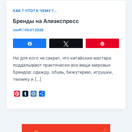
КАК ? ЧТО? К ЧЕМУ ?…
Бренды на Алиэкспресс
vovff
/
05.07.2026
Поделиться
Твитнуть
Закрепить
Ни для кого не секрет, что китайские мастера
подделывают практически все вещи мировых
брендов: одежду, обувь, бижутерию, игрушки,
технику и […]
P
T
M
О
i
u
a
т
n
m
i
п
t
b
l
р
e
l
.
а
r
r
R
в
e
u
и