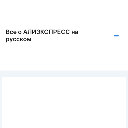
Перейти
к
содержимому
Все о АЛИЭКСПРЕСС на
русском
Main
Men