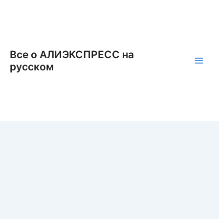
Перейти
к
содержимому
Все о АЛИЭКСПРЕСС на
русском
Main
Men