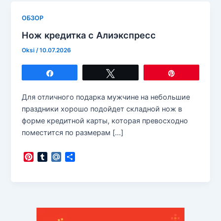
ОБЗОР
Нож кредитка с Алиэкспресс
Oksi
/
10.07.2026
Поделиться
Твитнуть
Закрепить
Для отличного подарка мужчине на небольшие
праздники хорошо подойдет складной нож в
форме кредитной карты, которая превосходно
поместится по размерам […]
P
T
M
О
i
u
a
т
n
m
i
п
t
b
l
р
e
l
.
а
r
r
R
в
e
u
и