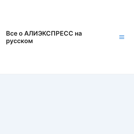
Перейти
к
содержимому
Все о АЛИЭКСПРЕСС на
русском
Main
Men