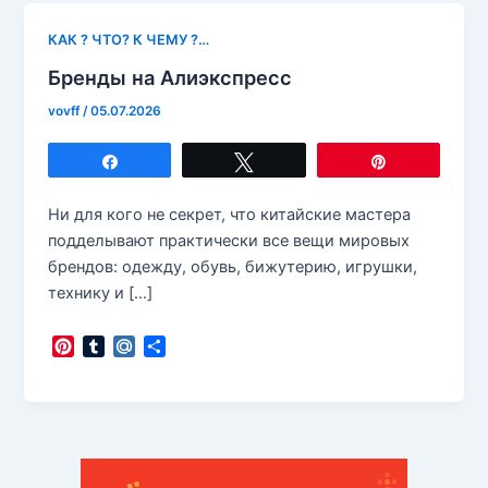
КАК ? ЧТО? К ЧЕМУ ?…
Бренды на Алиэкспресс
vovff
/
05.07.2026
Поделиться
Твитнуть
Закрепить
Ни для кого не секрет, что китайские мастера
подделывают практически все вещи мировых
брендов: одежду, обувь, бижутерию, игрушки,
технику и […]
P
T
M
О
i
u
a
т
n
m
i
п
t
b
l
р
e
l
.
а
r
r
R
в
e
u
и