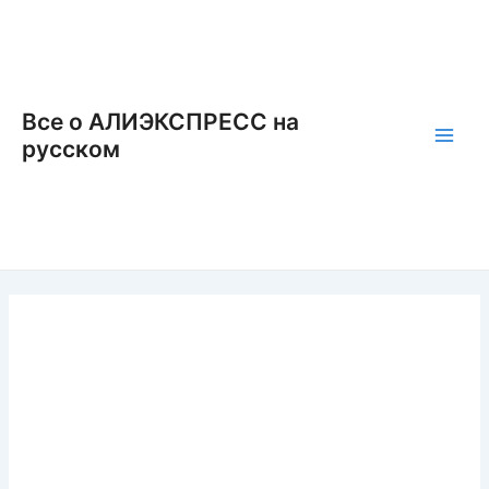
Перейти
к
содержимому
Все о АЛИЭКСПРЕСС на
русском
Main
Men