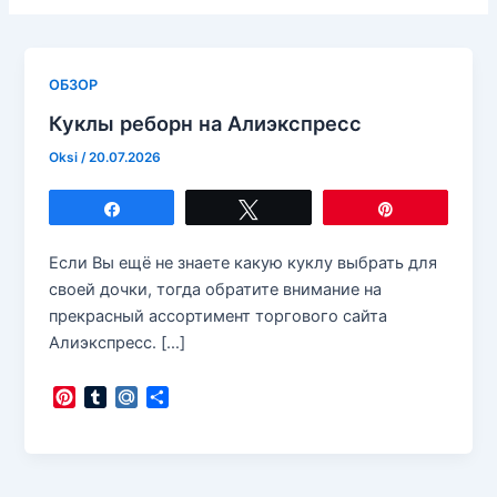
ОБЗОР
Куклы реборн на Алиэкспресс
Oksi
/
20.07.2026
Поделиться
Твитнуть
Закрепить
Если Вы ещё не знаете какую куклу выбрать для
своей дочки, тогда обратите внимание на
прекрасный ассортимент торгового сайта
Алиэкспресс. […]
P
T
M
О
i
u
a
т
n
m
i
п
t
b
l
р
e
l
.
а