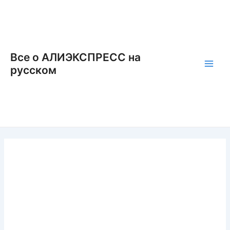
Перейти
к
содержимому
Все о АЛИЭКСПРЕСС на
русском
Main
Men