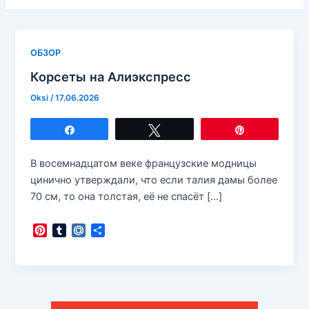
ОБЗОР
Корсеты на Алиэкспресс
Oksi
/
17.06.2026
Поделиться
Твитнуть
Закрепить
В восемнадцатом веке французские модницы
цинично утверждали, что если талия дамы более
70 см, то она толстая, её не спасёт […]
P
T
M
О
i
u
a
т
n
m
i
п
t
b
l
р
e
l
.
а
r
r
R
в