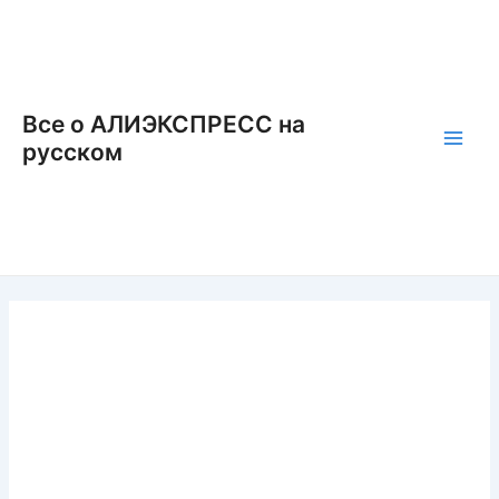
Перейти
к
содержимому
Все о АЛИЭКСПРЕСС на
русском
Main
Men