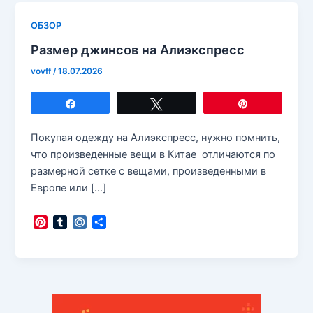
ОБЗОР
Размер джинсов на Алиэкспресс
vovff
/
18.07.2026
Поделиться
Твитнуть
Закрепить
Покупая одежду на Алиэкспресс, нужно помнить,
что произведенные вещи в Китае отличаются по
размерной сетке с вещами, произведенными в
Европе или […]
P
T
M
О
i
u
a
т
n
m
i
п
t
b
l
р
e
l
.
а
r
r
R
в
e
u
и