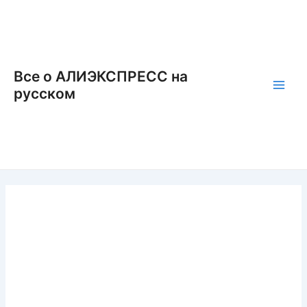
Перейти
к
содержимому
Все о АЛИЭКСПРЕСС на
русском
Main
Men