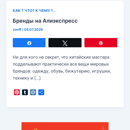
КАК ? ЧТО? К ЧЕМУ ?…
Бренды на Алиэкспресс
vovff
/
05.07.2026
Поделиться
Твитнуть
Закрепить
Ни для кого не секрет, что китайские мастера
подделывают практически все вещи мировых
брендов: одежду, обувь, бижутерию, игрушки,
технику и […]
P
T
M
О
i
u
a
т
n
m
i
п
t
b
l
р
e
l
.
а
r
r
R
в
e
u
и