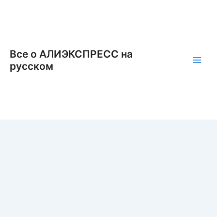
Перейти
к
содержимому
Все о АЛИЭКСПРЕСС на
русском
Main
Men