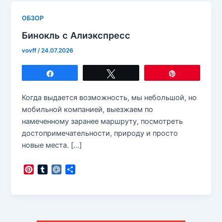
ОБЗОР
Бинокль с Алиэкспресс
vovff
/
24.07.2026
Поделиться
Твитнуть
Закрепить
Когда выдается возможность, мы небольшой, но
мобильной компанией, выезжаем по
намеченному заранее маршруту, посмотреть
достопримечательности, природу и просто
новые места. […]
P
T
M
О
i
u
a
т
n
m
i
п
t
b
l
р
e
l
.
а
r
r
R
в