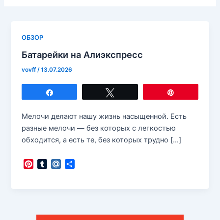
ОБЗОР
Батарейки на Алиэкспресс
vovff
/
13.07.2026
Поделиться
Твитнуть
Закрепить
Мелочи делают нашу жизнь насыщенной. Есть
разные мелочи — без которых с легкостью
обходится, а есть те, без которых трудно […]
P
T
M
О
i
u
a
т
n
m
i
п
t
b
l
р
e
l
.
а
r
r
R
в