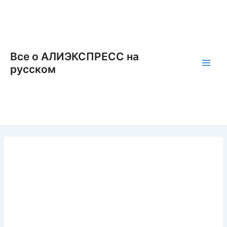
Перейти
к
содержимому
Все о АЛИЭКСПРЕСС на
русском
Main
Men