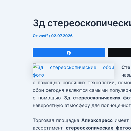
3д стереоскопическ
От
vovff
/
02.07.2026
Поделиться
Сте
наз
с помощью новейших технологий, помог
обои сегодня являются самыми популярн
с помощью
3д стереоскопических фо
невероятную атмосферу для полноценног
Торговая площадка
Алиэкспресс
имеет 
ассортимент
стереоскопических фото