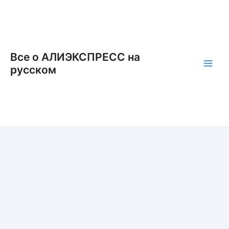
Перейти
к
содержимому
Все о АЛИЭКСПРЕСС на
русском
Main
Men