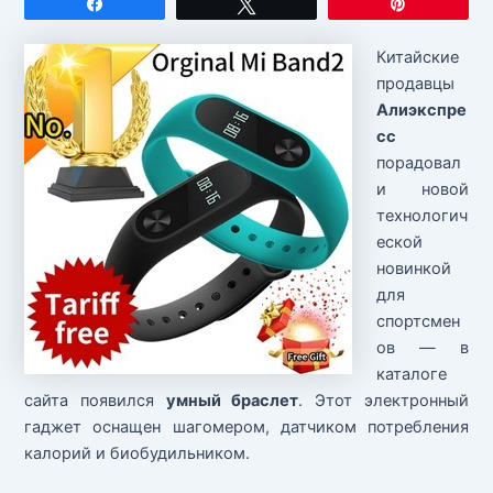
Поделиться
Твитнуть
Закрепит
Китайские
продавцы
Алиэкспре
сс
порадовал
и новой
технологич
еской
новинкой
для
спортсмен
ов — в
каталоге
сайта появился
умный браслет
. Этот электронный
гаджет оснащен шагомером, датчиком потребления
калорий и биобудильником.