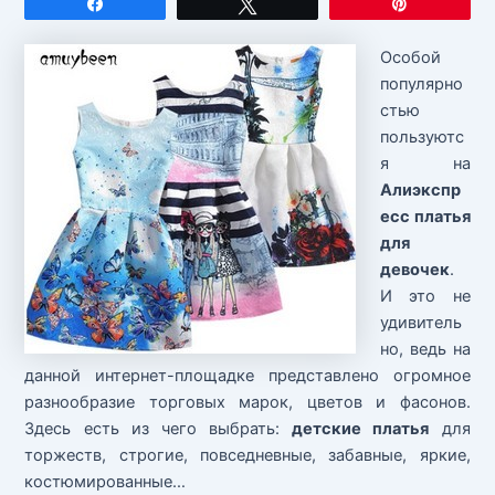
Поделиться
Твитнуть
Закрепит
Особой
популярно
стью
пользуютс
я на
Алиэкспр
есс платья
для
девочек
.
И это не
удивитель
но, ведь на
данной интернет-площадке представлено огромное
разнообразие торговых марок, цветов и фасонов.
Здесь есть из чего выбрать:
детские платья
для
торжеств, строгие, повседневные, забавные, яркие,
костюмированные…