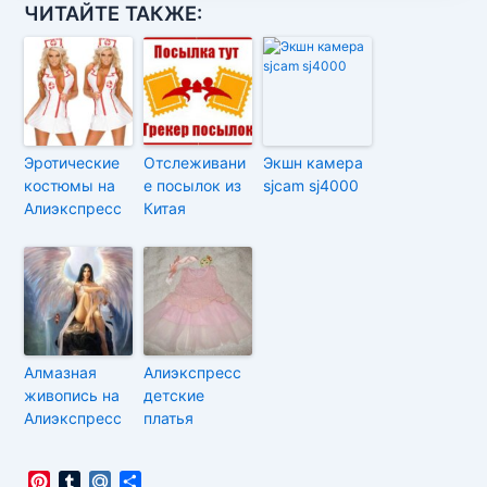
ЧИТАЙТЕ ТАКЖЕ:
Эротические
Отслеживани
Экшн камера
костюмы на
е посылок из
sjcam sj4000
Алиэкспресс
Китая
Алмазная
Алиэкспресс
живопись на
детские
Алиэкспресс
платья
P
T
M
О