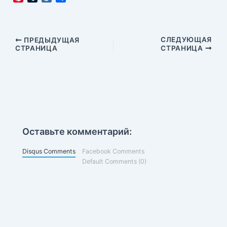
i
u
a
т
n
m
i
п
t
b
l
р
e
l
.
а
Навигация
СЛЕДУЮЩАЯ
ПРЕДЫДУЩАЯ
r
r
R
в
СТРАНИЦА
СТРАНИЦА
по
e
u
и
записям
s
т
t
ь
Оставьте комментарий:
Disqus Comments
Facebook Comments
Default Comments (0)