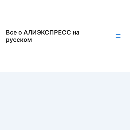
Перейти
к
содержимому
Все о АЛИЭКСПРЕСС на
русском
Main
Men