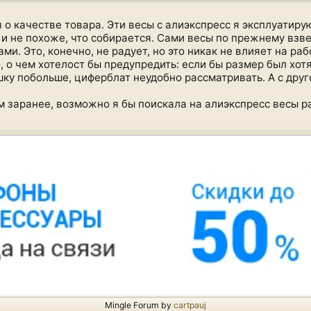
ся о качестве товара. Эти весы с алиэкспресс я эксплуати
а и не похоже, что собирается. Сами весы по прежнему взв
ми. Это, конечно, не радует, но это никак не влияет на раб
о, о чем хотелост бы предупредить: если бы размер был хот
шку побольше, циферблат неудобно рассматривать. А с дру
ом заранее, возможно я бы поискала на алиэкспресс весы 
Mingle Forum by
cartpauj