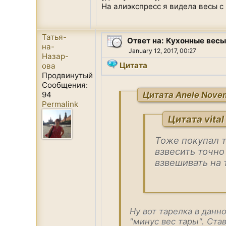
На алиэкспресс я видела весы с 
Татья-
Ответ на: Кухонные весы
на-
January 12, 2017, 00:27
Назар-
Цитата
ова
Продвинутый
Сообщения:
Цитата Anele Novem
94
Permalink
Цитата vital
Тоже покупал т
взвесить точно
взвешивать на 
Ну вот тарелка в дан
"минус вес тары". Ста