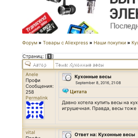
Форум
»
Товары с Aliexpress
»
Наши покупки
»
Ку
Страниц: [
]
1
Автор
Тема: Кухонные весы
Anele
Кухонные весы
Профи
September 8, 2016, 21:08
Сообщения:
Цитата
258
Permalink
Давно хотела купить весы на ку
игрушечная. Правда, весы тоже 
vital
Ответ на: Кухонные весы