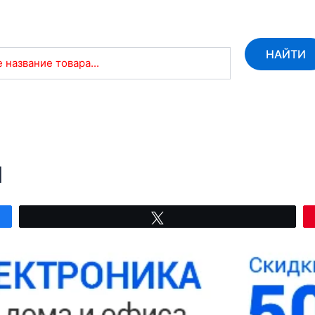
НАЙТИ
 название товара...
М
Твитнуть