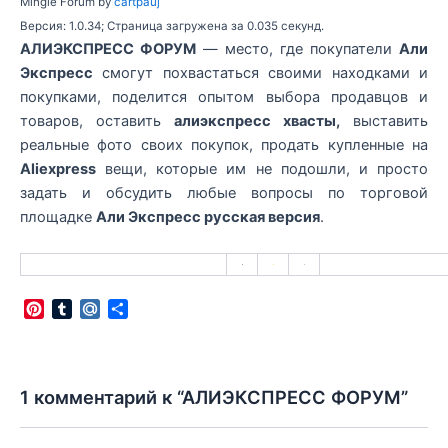
Mingle Forum by
cartpauj
Версия: 1.0.34; Страница загружена за 0.035 секунд.
АЛИЭКСПРЕСС ФОРУМ
— место, где покупатели
Али
Экспресс
смогут похвастаться своими находками и
покупками, поделится опытом выбора продавцов и
товаров, оставить
алиэкспресс хвасты,
выставить
реальные фото своих покупок, продать купленные на
Aliexpress
вещи, которые им не подошли, и просто
задать и обсудить любые вопросы по торговой
площадке
Али Экспресс русская версия
.
P
T
M
О
i
u
a
т
n
m
i
п
t
b
l
р
e
l
.
а
1 комментарий к “АЛИЭКСПРЕСС ФОРУМ”
r
r
R
в
e
u
и