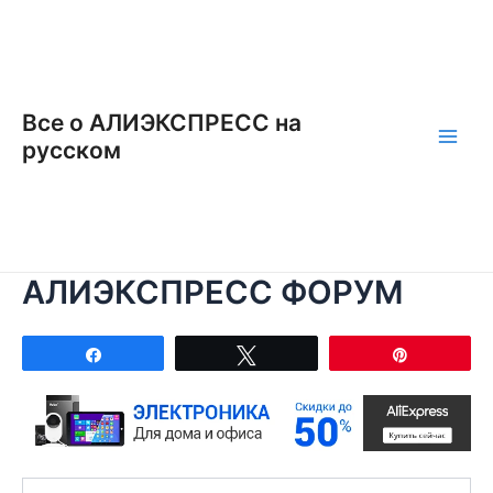
Перейти
к
содержимому
Все о АЛИЭКСПРЕСС на
русском
Main
Men
АЛИЭКСПРЕСС ФОРУМ
Поделиться
Твитнуть
Закрепит