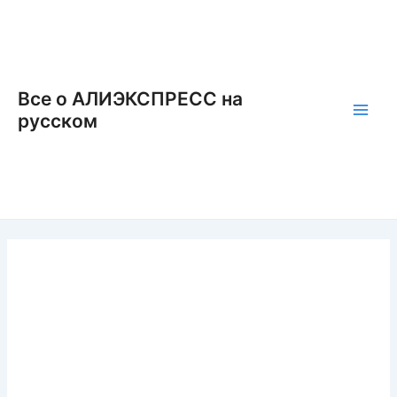
Перейти
к
содержимому
Все о АЛИЭКСПРЕСС на
русском
Main
Men