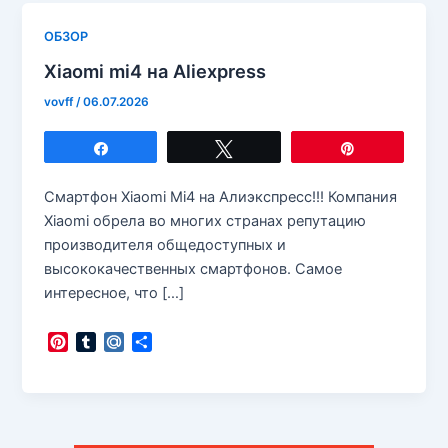
ОБЗОР
Xiaomi mi4 на Aliexpress
vovff
/
06.07.2026
Поделиться
Твитнуть
Закрепить
Смартфон Xiaomi Mi4 на Алиэкспресс!!! Компания
Xiaomi обрела во многих странах репутацию
производителя общедоступных и
высококачественных смартфонов. Самое
интересное, что […]
P
T
M
О
i
u
a
т
n
m
i
п
t
b
l
р
e
l
.
а
r
r
R
в