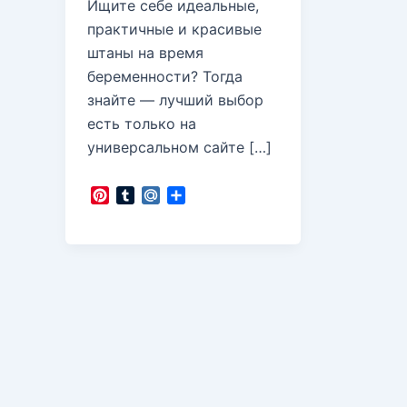
Ищите себе идеальные,
практичные и красивые
штаны на время
беременности? Тогда
знайте — лучший выбор
есть только на
универсальном сайте […]
P
T
M
О
i
u
a
т
n
m
i
п
t
b
l
р
e
l
.
а
r
r
R
в
e
u
и
s
т
t
ь