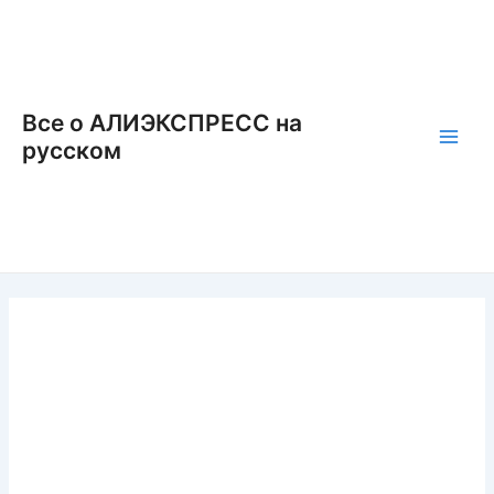
Перейти
к
содержимому
Все о АЛИЭКСПРЕСС на
русском
Main
Men