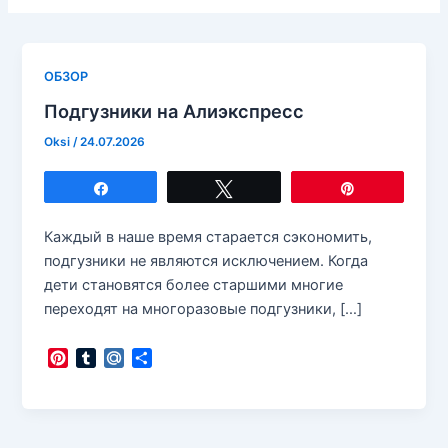
ОБЗОР
Подгузники на Алиэкспресс
Oksi
/
24.07.2026
Поделиться
Твитнуть
Закрепить
Каждый в наше время старается сэкономить,
подгузники не являются исключением. Когда
дети становятся более старшими многие
переходят на многоразовые подгузники, […]
P
T
M
О
i
u
a
т
n
m
i
п
t
b
l
р
e
l
.
а