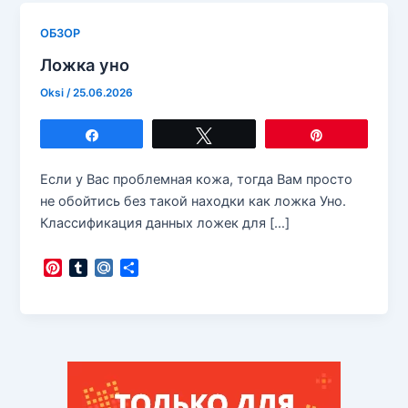
ОБЗОР
Ложка уно
Oksi
/
25.06.2026
Поделиться
Твитнуть
Закрепить
Если у Вас проблемная кожа, тогда Вам просто
не обойтись без такой находки как ложка Уно.
Классификация данных ложек для […]
P
T
M
О
i
u
a
т
n
m
i
п
t
b
l
р
e
l
.
а
r
r
R
в
e
u
и
s
т