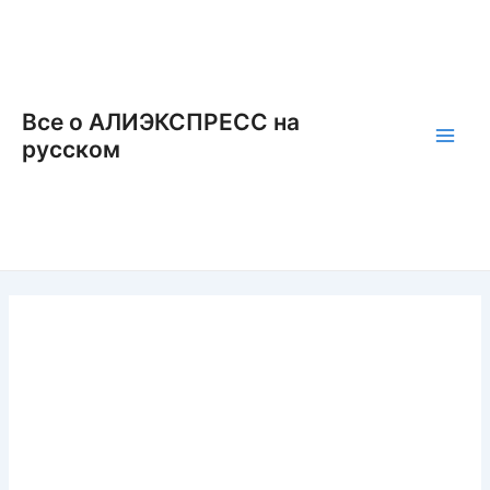
Перейти
к
содержимому
Все о АЛИЭКСПРЕСС на
русском
Main
Men