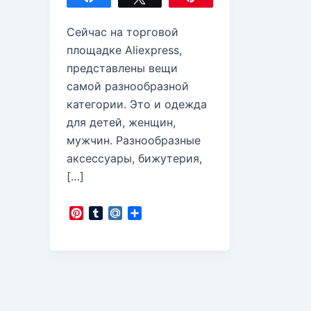
Сейчас на торговой
площадке Aliexpress,
представлены вещи
самой разнообразной
категории. Это и одежда
для детей, женщин,
мужчин. Разнообразные
аксессуары, бижутерия,
[…]
P
T
M
О
i
u
a
т
n
m
i
п
t
b
l
р
e
l
.
а
r
r
R
в
e
u
и
s
т