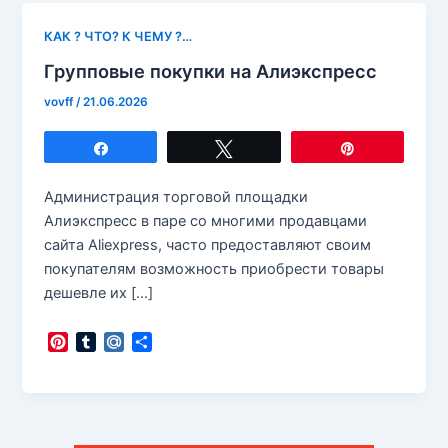
КАК ? ЧТО? К ЧЕМУ ?…
Групповые покупки на Алиэкспресс
vovff
/
21.06.2026
Поделиться
Твитнуть
Закрепить
Администрация торговой площадки
Алиэкспресс в паре со многими продавцами
сайта Aliexpress, часто предоставляют своим
покупателям возможность приобрести товары
дешевле их […]
P
T
M
О
i
u
a
т
n
m
i
п
t
b
l
р
e
l
.
а
r
r
R
в