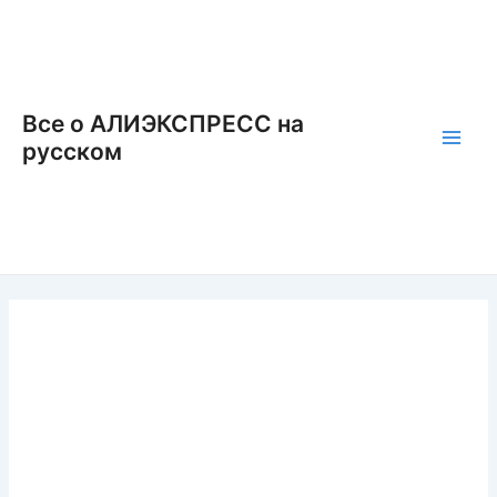
Перейти
к
содержимому
Все о АЛИЭКСПРЕСС на
русском
Main
Men