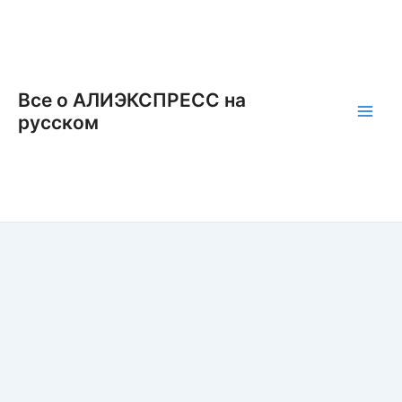
Перейти
к
содержимому
Все о АЛИЭКСПРЕСС на
русском
Main
Men