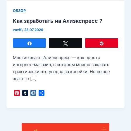
ОБЗОР
Как заработать на Алиэкспресс ?
vovff
/
23.07.2026
Поделиться
Твитнуть
Закрепить
Многие знают Алиэкспресс — как просто
интернет-магазин, в котором можно заказать
практически что угодно за копейки. Но не все
знают о […]
P
T
M
О
i
u
a
т
n
m
i
п
t
b
l
р
e
l
.
а
r
r
R
в
e
u
и