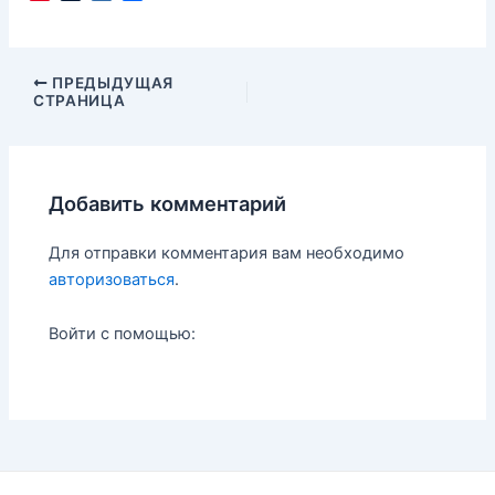
i
u
a
т
n
m
i
п
t
b
l
р
e
l
.
а
Навигация
ПРЕДЫДУЩАЯ
r
r
R
в
СТРАНИЦА
по
e
u
и
записям
s
т
t
ь
Добавить комментарий
Для отправки комментария вам необходимо
авторизоваться
.
Войти с помощью: