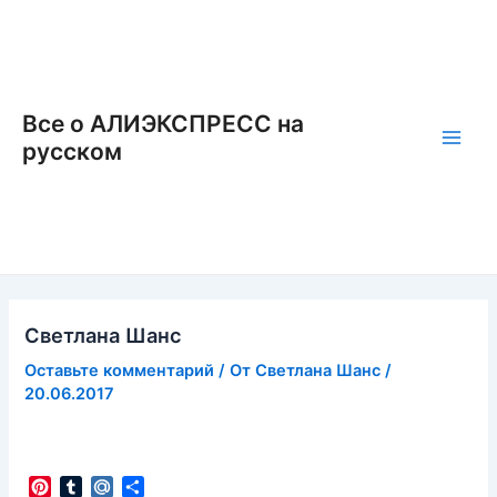
Перейти
к
содержимому
Все о АЛИЭКСПРЕСС на
русском
Main
Men
Светлана Шанс
Оставьте комментарий
/ От
Светлана Шанс
/
20.06.2017
P
T
M
О