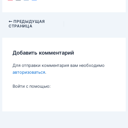
i
u
a
т
n
m
i
п
t
b
l
р
e
l
.
а
Навигация
ПРЕДЫДУЩАЯ
r
r
R
в
СТРАНИЦА
по
e
u
и
записям
s
т
t
ь
Добавить комментарий
Для отправки комментария вам необходимо
авторизоваться
.
Войти с помощью: