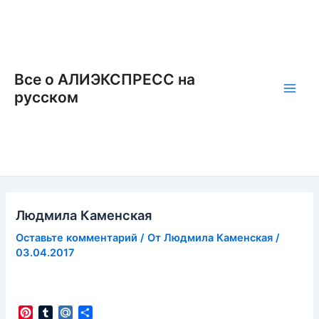
Перейти
к
содержимому
Все о АЛИЭКСПРЕСС на
русском
Main
Men
Людмила Каменская
Оставьте комментарий
/ От
Людмила Каменская
/
03.04.2017
P
T
M
О