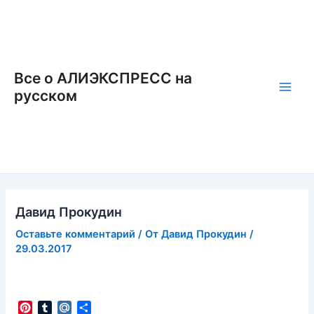
Перейти
к
содержимому
Все о АЛИЭКСПРЕСС на
русском
Main
Men
Давид Прокудин
Оставьте комментарий
/ От
Давид Прокудин
/
29.03.2017
P
T
M
О