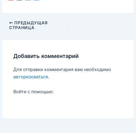
i
u
a
т
n
m
i
п
t
b
l
р
e
l
.
а
Навигация
ПРЕДЫДУЩАЯ
r
r
R
в
СТРАНИЦА
по
e
u
и
записям
s
т
t
ь
Добавить комментарий
Для отправки комментария вам необходимо
авторизоваться
.
Войти с помощью: