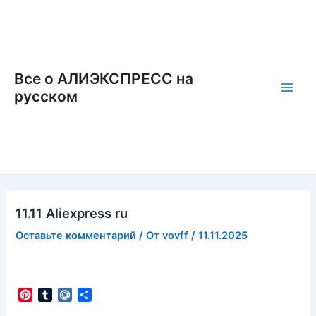
Перейти
к
содержимому
Все о АЛИЭКСПРЕСС на
русском
Main
Men
11.11 Aliexpress ru
Оставьте комментарий
/ От
vovff
/
11.11.2025
P
T
M
О
i
u
a
т