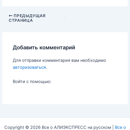
n
m
i
п
t
b
l
р
e
l
.
а
Навигация
ПРЕДЫДУЩАЯ
r
r
R
в
СТРАНИЦА
по
e
u
и
записям
s
т
t
ь
Добавить комментарий
Для отправки комментария вам необходимо
авторизоваться
.
Войти с помощью:
Copyright © 2026 Все о АЛИЭКСПРЕСС на русском |
Все о